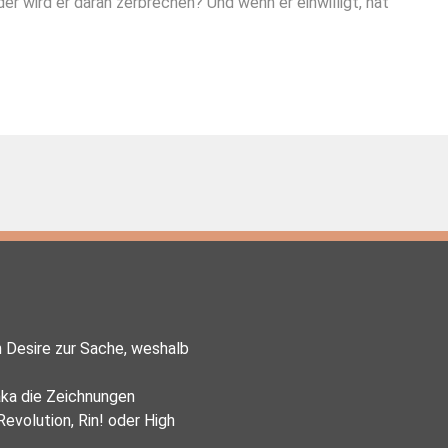
er wird er daran zerbrechen? Und wenn er einwilligt, hat
n Desire zur Sache, weshalb
aka die Zeichnungen
evolution, Rin! oder High