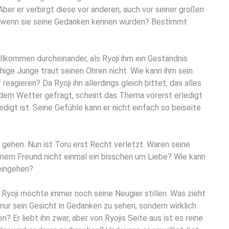
er er verbirgt diese vor anderen, auch vor seiner großen
, wenn sie seine Gedanken kennen würden? Bestimmt
lkommen durcheinander, als Ryoji ihm ein Geständnis
 ruhige Junge traut seinen Ohren nicht. Wie kann ihm sein
reagieren? Da Ryoji ihn allerdings gleich bittet, das alles
ch dem Wetter gefragt, scheint das Thema vorerst erledigt
edigt ist. Seine Gefühle kann er nicht einfach so beiseite
u gehen. Nun ist Toru erst Recht verletzt. Waren seine
inem Freund nicht einmal ein bisschen um Liebe? Wie kann
eingehen?
 Ryoji möchte immer noch seine Neugier stillen. Was zieht
 nur sein Gesicht in Gedanken zu sehen, sondern wirklich
? Er liebt ihn zwar, aber von Ryojis Seite aus ist es reine