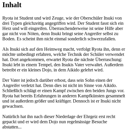
Inhalt
Ryota ist Student und wird Zeuge, wie der Oberschüler Itsuki von
drei Typen gleichzeitig angegriffen wird. Der Student fasst sich ein
Herz und will eingreifen. Überraschenderweise ist seine Hilfe aber
gar nicht von Nöten, denn Itsuki bringt seine Angreifer selbst zu
Boden. Es scheint ihm nicht einmal sonderlich schwerzufallen.
Als Itsuki sich auf den Heimweg macht, verfolgt Ryota ihn, denn er
möchte unbedingt erfahren, welche Technik der Schüler verwendet
hat. Dort angekommen, erwartet Ryota die nächste Überraschung:
Itsuki lebt in einem Tempel, den Itsukis Vater verwaltet. Außerdem
betreibt er ein kleines Dojo, in dem Aikido gelehrt wird.
Der Vater ist jedoch darüber erbost, dass sein Sohn einen der
Angreifer verletzt hat. Denn dies ist nicht im Sinne von Aikido.
Schließlich schlägt er einen Kampf zwischen den beiden Jungs vor.
Ryota hat bereits Erfahrungen in anderen Kampfkünsten gesammelt
und ist außerdem größer und kräftiger. Dennoch ist er Itsuki nicht
gewachsen.
Natürlich hat ihn nach dieser Niederlage der Ehrgeiz erst recht
gepackt und er wird dem Dojo nun regelmässige Besuche
abstatten...