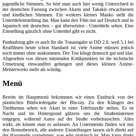
jugendliche Stimmen. So hört man auch hier wenig Unterschied in
der deutschen Fassung zwischen Akaris und Takakis erwachsenen
und kindlichen Stimmen. Ein weiteres kleines Manko stellt die
Untertiteleinstellung dar. Man kann den Film nur auf Deutsch und in
Japanisch mit deutschen – gut übersetzten - Untertiteln sehen. Eine
Einstellung gänzlich ohne Untertitel gibt es nicht.
Punktabzug gibt es auch für die Tonausgabe in DD 2.0, weil 5.1 bei
Realfilmen heute schon Standard ist; viele Anime müssen jedoch
noch immer ohne auskommen. Der Ton klingt dennoch gut und klar.
Abgesehen von diesen minimalen Kritikpunkten ist die technische
Umsetzung einwandfrei gelungen und dieses kleinen Anime-
Meisterwerks mehr als würdig.
Menü
Bereits im Hauptmenü bekommen wir einen Eindruck von der
plastischen Bildwiedergabe der Blu-ray. Zu den Klängen des
Titelthemas sehen wir Akari in einer Telefonzelle stehen. Es ist
Nacht und im Hintergrund glitzern uns die Straßenlaternen
entgegen, während Autos auf der Straße vorbeirauschen. Alles
wirkt, als könnte man es anfassen. An Untermenüs finden wir nur
den Bonusbereich, alle anderen Einstellungen lassen sich direkt auf
der Hauptseite vornehmen, was sehr praktisch ist. Man kann direkt