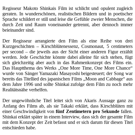
Regisseur Makoto Shinkais Film ist schlicht und opulent zugleich
geraten. In wunderschönen, realistischen Bildern und in poetischer
Sprache schildert er still und leise die Gefühle zweier Menschen, die
durch Zeit und Raum voneinander getrennt, aber dennoch immer
beieinander sind.
Der Regisseur arrangierte den Film als eine Reihe von drei
Kurzgeschichten – Kirschblütenessenz, Cosmonaut, 5 centimeters
per second – die jeweils aus der Sicht einer anderen Figur erzählt
werden. Jede Geschichte könnte dabei alleine für sich stehen, fügt
sich gleichzeitig aber auch in das Rahmenkonzept des Films ein.
Das Hauptthema des Werks „One More Time, One More Chance“
wurde von Sänger Yamazaki Masayoshi beigesteuert; der Song war
bereits das Titellied des japanischen Films „Moon and Cabbage“ aus
dem Jahre 1996 und sollte Shinkai zufolge dem Film zu noch mehr
Realitätsnähe verhelfen.
Der ungewöhnliche Titel leitet sich von Akaris Aussage ganz zu
Anfang des Films ab, als sie Takaki erklärt, dass Kirschblüten mit
einer Geschwindigkeit von
fünf Zentimetern pro Sekunde
fallen.
Shinkai erklärt später in einem Interview, dass sich der gesamte Film
mit dem Konzept der Zeit befasst und er sich darum für diesen Titel
entschieden habe.