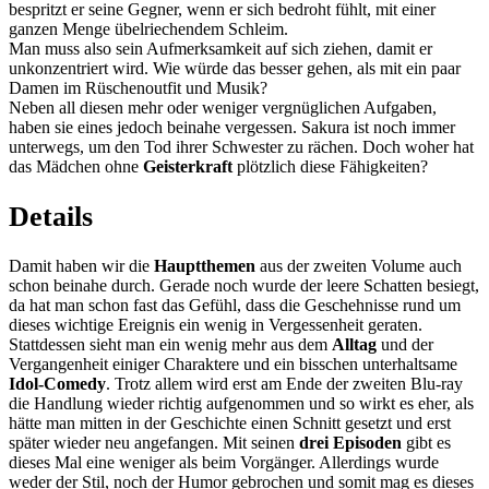
bespritzt er seine Gegner, wenn er sich bedroht fühlt, mit einer
ganzen Menge übelriechendem Schleim.
Man muss also sein Aufmerksamkeit auf sich ziehen, damit er
unkonzentriert wird. Wie würde das besser gehen, als mit ein paar
Damen im Rüschenoutfit und Musik?
Neben all diesen mehr oder weniger vergnüglichen Aufgaben,
haben sie eines jedoch beinahe vergessen. Sakura ist noch immer
unterwegs, um den Tod ihrer Schwester zu rächen. Doch woher hat
das Mädchen ohne
Geisterkraft
plötzlich diese Fähigkeiten?
Details
Damit haben wir die
Hauptthemen
aus der zweiten Volume auch
schon beinahe durch. Gerade noch wurde der leere Schatten besiegt,
da hat man schon fast das Gefühl, dass die Geschehnisse rund um
dieses wichtige Ereignis ein wenig in Vergessenheit geraten.
Stattdessen sieht man ein wenig mehr aus dem
Alltag
und der
Vergangenheit einiger Charaktere und ein bisschen unterhaltsame
Idol-Comedy
. Trotz allem wird erst am Ende der zweiten Blu-ray
die Handlung wieder richtig aufgenommen und so wirkt es eher, als
hätte man mitten in der Geschichte einen Schnitt gesetzt und erst
später wieder neu angefangen. Mit seinen
drei Episoden
gibt es
dieses Mal eine weniger als beim Vorgänger. Allerdings wurde
weder der Stil, noch der Humor gebrochen und somit mag es dieses