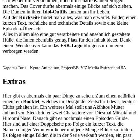
sich weder um Verklemmen, noch um scharfe Kanten Sorgen
machen. Das Cover dürfte abermals einige Blicke auf sich ziehen.
Die Damen in ihren
Idol-Outfits
tanzen um ihr Leben.
Auf der
Rückseite
findet man alles, was man erwartet. Bilder, einen
kurzen Text, rechtliche und technische Details sowie eine kleine
Episoden-Übersicht.
Alles in allem also eine gut verarbeitete und ansehnlich gestaltete
Hülle, die Innen ebenfalls genug Platz für den Inhalt bietet. Dank
einem Wendecover kann das
FSK-Logo
übrigens im Inneren
verborgen werden.
Nagomu Torii – Kyoto Animation, ProjectBB, VIZ Media Switzerland SA
Extras
Hier gibt es abermals ein paar Dinge zu sehen. Zum einen natürlich
erneut ein
Booklet
, welches im Design der Zeitschrift des Literatur-
Clubs gehalten ist. Ein weiteres Mal stellt uns Akihitos Mutter
anhand von Steckbriefen zwei Charaktere vor. Diesmal Mitsuki und
Hiroomi Nase. Danach gibt es nochmals einen Episoden-Guide.
Hier sind auf einer Doppelseite pro Folge ein kurzer Text, die
Namen einiger Verantwortlicher und jede Menge Bilder zu finden.
Es folgen einige Bilder, die in der Serie verkauft werden, ein paar