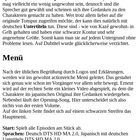
mag vielleicht ein wenig ungewohnt sein, dennoch sind die
Sprecher gut gewählt und scheinen sich ihre Gedanken zu den
Charakteren gemacht zu haben. Wer trotz allem lieber auf die
originale Tonspur zugreifen möchte, der kann dies natürlich mit
deutschen
Untertiteln
tun. Diese sind - wie von Kazé gewohnt- in
Gelb gehalten und haben eine schwarze Kontur und sehr
angenehme Größe. Somit kann man sie auf jedem Untergrund ohne
Probleme lesen. Auf Dubtitel wurde glücklicherweise verzichtet.
Menü
Nach der üblichen Begrüßung durch Logos und Erklärungen,
werden wir ins gewohnt actionreiche Menü geleitet. Das gestaltet
sich genau wie schon im Vorgänger vor allem sehr bewegt. Erneut
wird auf der rechten Seite ein kleines Video abgespielt, zu dem die
Charaktere im japanischen Original ihre Gedanken wiedergeben.
Nebenbei läuft der Opening-Song. Hier unterscheidet sich also
nichts von der ersten Volume.
Auf der linken Seite findet sich auf einem schwarzen Streifen das
Hauptmenü.
Start:
Spielt alle Episoden am Stück ab.
Sprachen:
Deutsch DTS HD MA 2.0, Japanisch mit deutschen
Untertiteln DTS HD MA 2.0