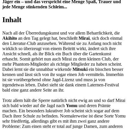
Jäger ein – und das verspricht eine Menge Spaß, Trauer und
jede Menge stinkenden Schleim...
Inhalt
Nach all der Überredungskunst und vor allem Beharrlichkeit, die
Akihito
an den Tag gelegt hat, beschließt
Mirai
, sich doch einmal
den Literatur-Club anzusehen. Während sie zu Anfang noch nicht
wirklich so überzeugt von einem Beitritt wirkt, ändert sich ihre
Ansicht schnell, als ihr Blick ein Buch über die Gartenkunst
erhascht. Somit gehört nun auch Mirai zu dem kleinen Club, der
mehr Phantom-Mitglieder als richtige Mitglieder zu haben scheint.
Dabei lernt sie die unnahbar wirkende
Mitsuki
ein bisschen besser
kennen und lässt sich von ihr sogar einen Job vermitteln. Immerhin
ist sie vorübergehend ohne Jagd-Lizenz und muss ja von
irgendetwas leben. Dabei sieht sie dank einem Laternen-Festival
bald eine ganz andere Seite an ihr.
Trotz allem hält die Sperre natürlich nicht ewig an und so darf Mirai
sich bald wieder auf die Jagd nach
Yomu
und deren Prämie
machen. Ein besonders lukrativer Job scheint sich sogar auf dem
Dach ihrer Schule zu befinden. Normalerweise ist diese Sorte Yomu
sehr friedfertig, allerdings gibt es mit ihm zwei ganz andere
Probleme: Zum einen steht er total auf junge Damen, zum anderen