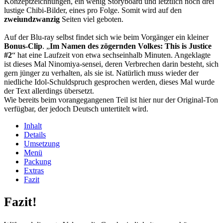
Konzeptzeichnungen, ein wenig Storyboard und letztlich noch drei
lustige Chibi-Bilder, eines pro Folge. Somit wird auf den
zweiundzwanzig
Seiten viel geboten.
Auf der Blu-ray selbst findet sich wie beim Vorgänger ein kleiner
Bonus-Clip
. „
Im Namen des zögernden Volkes: This is Justice
#2
“ hat eine Laufzeit von etwa sechseinhalb Minuten. Angeklagte
ist dieses Mal Ninomiya-sensei, deren Verbrechen darin besteht, sich
gern jünger zu verhalten, als sie ist. Natürlich muss wieder der
niedliche Idol-Schuldspruch gesprochen werden, dieses Mal wurde
der Text allerdings übersetzt.
Wie bereits beim vorangegangenen Teil ist hier nur der Original-Ton
verfügbar, der jedoch Deutsch untertitelt wird.
Inhalt
Details
Umsetzung
Menü
Packung
Extras
Fazit
Fazit!