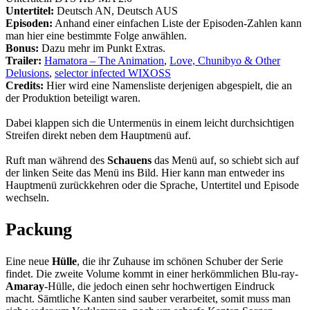
Untertitel:
Deutsch AN, Deutsch AUS
Episoden:
Anhand einer einfachen Liste der Episoden-Zahlen kann
man hier eine bestimmte Folge anwählen.
Bonus:
Dazu mehr im Punkt Extras.
Trailer:
Hamatora – The Animation
,
Love, Chunibyo & Other
Delusions
,
selector infected WIXOSS
Credits:
Hier wird eine Namensliste derjenigen abgespielt, die an
der Produktion beteiligt waren.
Dabei klappen sich die Untermenüs in einem leicht durchsichtigen
Streifen direkt neben dem Hauptmenü auf.
Ruft man während des
Schauens
das Menü auf, so schiebt sich auf
der linken Seite das Menü ins Bild. Hier kann man entweder ins
Hauptmenü zurückkehren oder die Sprache, Untertitel und Episode
wechseln.
Packung
Eine neue
Hülle
, die ihr Zuhause im schönen Schuber der Serie
findet. Die zweite Volume kommt in einer herkömmlichen Blu-ray-
Amaray
-Hülle, die jedoch einen sehr hochwertigen Eindruck
macht. Sämtliche Kanten sind sauber verarbeitet, somit muss man