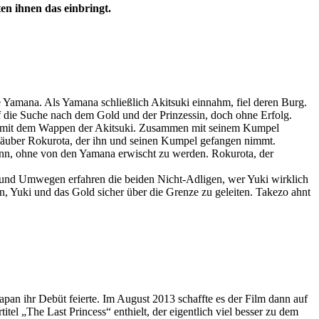
ten ihnen das einbringt.
e Yamana. Als Yamana schließlich Akitsuki einnahm, fiel deren Burg.
uf die Suche nach dem Gold und der Prinzessin, doch ohne Erfolg.
arren mit dem Wappen der Akitsuki. Zusammen mit seinem Kumpel
den Räuber Rokurota, der ihn und seinen Kumpel gefangen nimmt.
 kann, ohne von den Yamana erwischt zu werden. Rokurota, der
n und Umwegen erfahren die beiden Nicht-Adligen, wer Yuki wirklich
in, Yuki und das Gold sicher über die Grenze zu geleiten. Takezo ahnt
pan ihr Debüt feierte. Im August 2013 schaffte es der Film dann auf
el „The Last Princess“ enthielt, der eigentlich viel besser zu dem