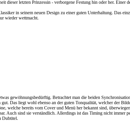
eit dieser letzten Prinzessin - verborgene Festung hin oder her. Einer
siker in seinem neuen Design zu einer guten Unterhaltung. Das einzig
tur wieder wettmacht.
 etwas gewöhnungsbedürftig. Betrachtet man die beiden Synchronisation
t. Das liegt wohl ebenso an der guten Tonqualität, welcher der Bildqu
e, welche bereits vom Cover und Menü her bekannt sind, überwiegen eb
r. Auch sind sie verständlich. Allerdings ist das Timing nicht immer p
 Dubtitel.