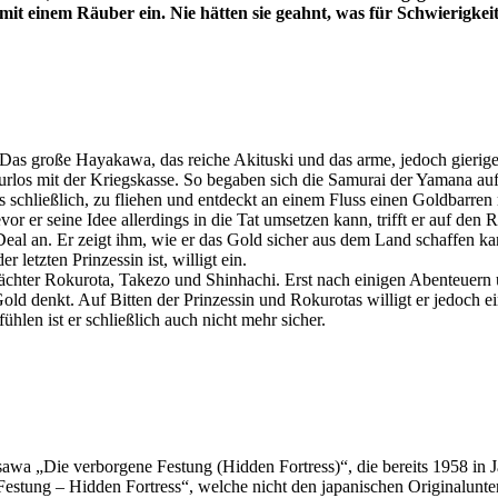
 mit einem Räuber ein. Nie hätten sie geahnt, was für Schwierigkei
 Das große Hayakawa, das reiche Akituski und das arme, jedoch gierig
spurlos mit der Kriegskasse. So begaben sich die Samurai der Yamana a
t es schließlich, zu fliehen und entdeckt an einem Fluss einen Goldb
evor er seine Idee allerdings in die Tat umsetzen kann, trifft er auf 
n Deal an. Er zeigt ihm, wie er das Gold sicher aus dem Land schaffen
 letzten Prinzessin ist, willigt ein.
bwächter Rokurota, Takezo und Shinhachi. Erst nach einigen Abenteuer
old denkt. Auf Bitten der Prinzessin und Rokurotas willigt er jedoch e
ühlen ist er schließlich auch nicht mehr sicher.
wa „Die verborgene Festung (Hidden Fortress)“, die bereits 1958 in Ja
ung – Hidden Fortress“, welche nicht den japanischen Originaluntertit