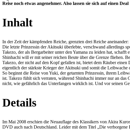
Reise noch etwas angenehmer. Also lassen sie sich auf einen Deal
Inhalt
In der Zeit der kämpfenden Reiche, grenzten drei Reiche aneinander:
Die letzte Prinzessin der Akitsuki überlebte, verschwand allerdings 
Takezo, der als Bergarbeiter unter den Yamana zu leiden hat, schaff
Shinhachi will er mit seiner reichen Beute über die Grenze fliehen. B
Takezo, der nicht auf den Kopf gefallen ist, bietet dem Räuber eine
eigentlich der stärkste Krieger der Akitsuki und somit die Leibwache der
So beginnt die Reise von Yuki, der getarnten Prinzessin, ihrem Lei
ist. Takezo fühlt sich verraten, während Shinhachi immer nur an das G
nicht, wie gefährlich das Unterfangen wirklich ist. Und vor seinen Gef
Details
Im Mai 2008 erschien die Neuauflage des Klassikers von Akira Kurosa
DVD auch nach Deutschland. Leider mit dem Titel „Die verborgene Fest