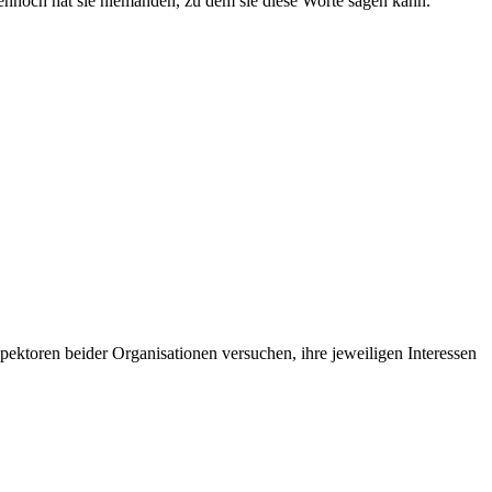
 Dennoch hat sie niemanden, zu dem sie diese Worte sagen kann.
ektoren beider Organisationen versuchen, ihre jeweiligen Interessen