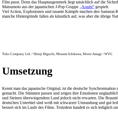
Film passt. Denn das Hauptaugenmerk liegt tatsächlich auf die Sicherh
Matsumoto aus der japanischen J-Pop Gruppe
„Arashi“
gespielt.
Viel Action, Explosionen und rasante Kämpfe machen den Samurai-Klas
manche Hintergründe fallen als künstlich auf, was aber die übrige Na
Toho Company Ltd. / Shinji Higuchi, Minami Ichikawa, Morio Amagi / WVG
Umsetzung
Kennt man das japanische Original, ist die deutsche Synchronisation
gemacht. Die Stimmen passen und zeigen ihre Emotionen unglaublich gu
und Steinen überwiegendem Land jedoch nicht erwarten. Die Brauntön
deutschen Untertitel sind weiß mit schwarzer Umrandung und gut lesba
bessert sich im Laufe des Films. Trotzdem handelt es sich lediglich um