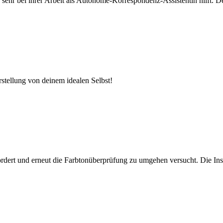
hr sehr bei ihrer Arbeit als Autonome-Korrespondenz-Assistentin hilft.
stellung von deinem idealen Selbst!
ordert und erneut die Farbtonüberprüfung zu umgehen versucht. Die Insp