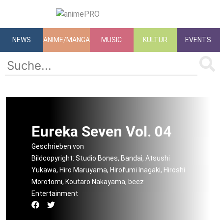
NEWS
ANIME/MANGA
MUSIC
KULTUR
EVENTS
Eureka Seven Vol. 04
Geschrieben von
Bildcopyright: Studio Bones, Bandai, Atsushi
Yukawa, Hiro Maruyama, Hirofumi Inagaki, Hiroshi
Morotomi, Koutaro Nakayama, beez
Entertainment