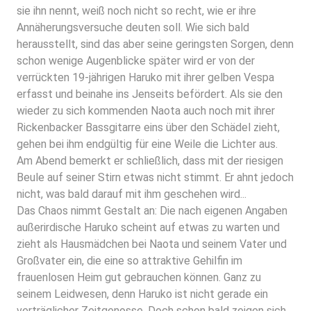
sie ihn nennt, weiß noch nicht so recht, wie er ihre
Annäherungsversuche deuten soll. Wie sich bald
herausstellt, sind das aber seine geringsten Sorgen, denn
schon wenige Augenblicke später wird er von der
verrückten 19-jährigen Haruko mit ihrer gelben Vespa
erfasst und beinahe ins Jenseits befördert. Als sie den
wieder zu sich kommenden Naota auch noch mit ihrer
Rickenbacker Bassgitarre eins über den Schädel zieht,
gehen bei ihm endgültig für eine Weile die Lichter aus.
Am Abend bemerkt er schließlich, dass mit der riesigen
Beule auf seiner Stirn etwas nicht stimmt. Er ahnt jedoch
nicht, was bald darauf mit ihm geschehen wird...
Das Chaos nimmt Gestalt an: Die nach eigenen Angaben
außerirdische Haruko scheint auf etwas zu warten und
zieht als Hausmädchen bei Naota und seinem Vater und
Großvater ein, die eine so attraktive Gehilfin im
frauenlosen Heim gut gebrauchen können. Ganz zu
seinem Leidwesen, denn Haruko ist nicht gerade ein
verträglicher Zeitgenosse. Doch schon bald zeigen sich