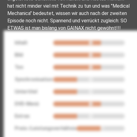
hat nicht minder viel mit Technik zu tun und was "Medical
Mechanica" bedeutet, wissen wir auch nach der zweiten
Episode noch nicht. Spannend und verrückt zugleich: SO
ETWAS ist man bislang von GAINAX nicht gewöhnt!!!
Inhalt
Bild
Ton
Synchronisation
Untertitel
DVD-Menü
Extras
Preis-/Leistungsverhältnis