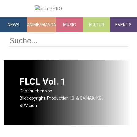
NEWS
ANIME/MANGA
MUSIC
KULTUR
EVENTS
FLCL Vol. 1
Geschrieben von
Bildcopyright: Production I.G. & GAINAX, KGI,
SPVision