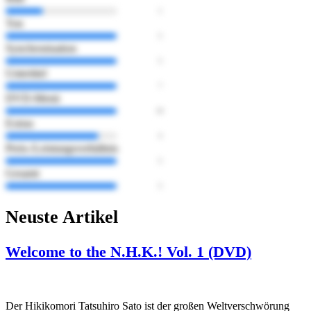
Ton
Synchronisation
Untertitel
DVD-Menü
Extras
Preis-/Leistungsverhältnis
Gesamt
Neuste Artikel
Welcome to the N.H.K.! Vol. 1 (DVD)
Der Hikikomori Tatsuhiro Sato ist der großen Weltverschwörung