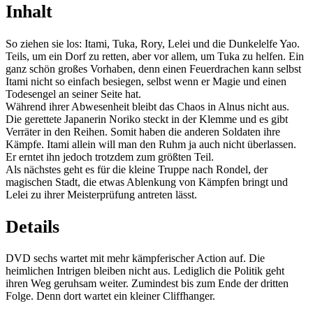
Inhalt
So ziehen sie los: Itami, Tuka, Rory, Lelei und die Dunkelelfe Yao.
Teils, um ein Dorf zu retten, aber vor allem, um Tuka zu helfen. Ein
ganz schön großes Vorhaben, denn einen Feuerdrachen kann selbst
Itami nicht so einfach besiegen, selbst wenn er Magie und einen
Todesengel an seiner Seite hat.
Während ihrer Abwesenheit bleibt das Chaos in Alnus nicht aus.
Die gerettete Japanerin Noriko steckt in der Klemme und es gibt
Verräter in den Reihen. Somit haben die anderen Soldaten ihre
Kämpfe. Itami allein will man den Ruhm ja auch nicht überlassen.
Er erntet ihn jedoch trotzdem zum größten Teil.
Als nächstes geht es für die kleine Truppe nach Rondel, der
magischen Stadt, die etwas Ablenkung von Kämpfen bringt und
Lelei zu ihrer Meisterprüfung antreten lässt.
Details
DVD sechs wartet mit mehr kämpferischer Action auf. Die
heimlichen Intrigen bleiben nicht aus. Lediglich die Politik geht
ihren Weg geruhsam weiter. Zumindest bis zum Ende der dritten
Folge. Denn dort wartet ein kleiner Cliffhanger.