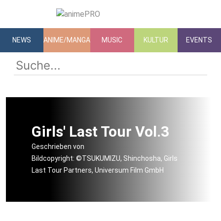
NEWS
ANIME/MANGA
MUSIC
KULTUR
EVENTS
Girls' Last Tour Vol.3
Geschrieben von
Bildcopyright: ©TSUKUMIZU, Shinchosha, Girls
Last Tour Partners, Universum Film GmbH