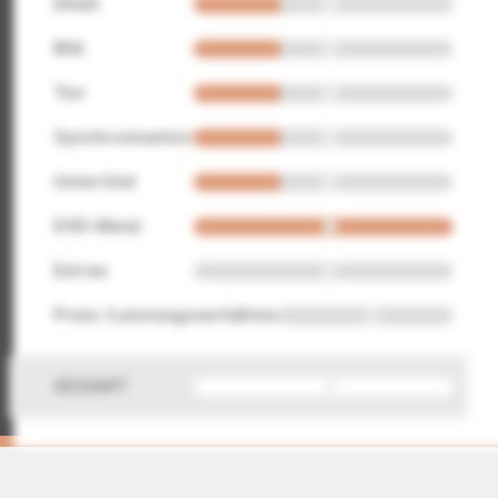
Inhalt
Bild
Ton
Synchronisation
Untertitel
DVD-Menü
Extras
Preis-/Leistungsverhältnis
GESAMT