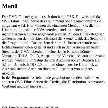
Menü
Der DVD-Opener gestaltet sich durch den FSK-Hinweis und das
OVA Films Logo, bevor das Hauptmenü ohne Animationseffekte
aufgebaut wird. Hier können die einzelnen Menüpunkte, die mit
Hintergrundmusik der OVA unterlegt sind, mit einem gut
manövrierbaren Cursor angewählt werden. Zu den Unterkategorien
zählen neben dem direkten Filmstart die Szenenwahl, das Setup und
die Programminfo. Das größere der drei Sichtfenster wurde mit
Echtzeitanimationen gestaltet und auch in der Szenenwahl laufen
Streams der OVA nebenher. In einer jeden Episode können
Vorspann, Teil A, Teil B, Abspann und Vorschau separat angewählt
werden, während im Setup die drei Audioversionen Deutsch DD
5.1 und Japanisch DD 2.0, mit und ohne deutsche Untertitel, zur
Auswahl stehen. Auch ein direkter Filmstart ist von hier aus
möglich.
In der Programminfo stehen wie gewohnt neben den Trailern zu
anderen OVA Films Serien die Credits, die Distribution, AnimaniA-
Werbung und das Impressum.
KSS, Fairy Tale, Pink Pineapple, OVA Films