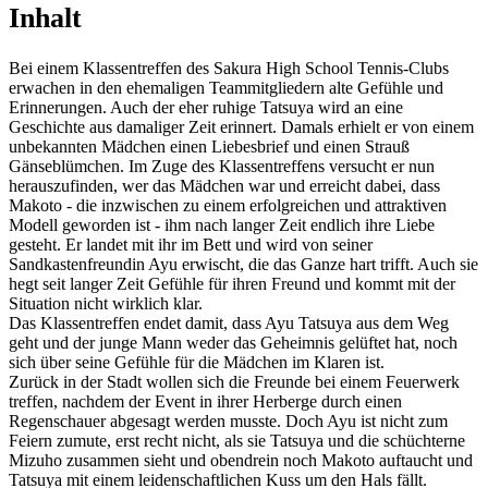
Inhalt
Bei einem Klassentreffen des Sakura High School Tennis-Clubs
erwachen in den ehemaligen Teammitgliedern alte Gefühle und
Erinnerungen. Auch der eher ruhige Tatsuya wird an eine
Geschichte aus damaliger Zeit erinnert. Damals erhielt er von einem
unbekannten Mädchen einen Liebesbrief und einen Strauß
Gänseblümchen. Im Zuge des Klassentreffens versucht er nun
herauszufinden, wer das Mädchen war und erreicht dabei, dass
Makoto - die inzwischen zu einem erfolgreichen und attraktiven
Modell geworden ist - ihm nach langer Zeit endlich ihre Liebe
gesteht. Er landet mit ihr im Bett und wird von seiner
Sandkastenfreundin Ayu erwischt, die das Ganze hart trifft. Auch sie
hegt seit langer Zeit Gefühle für ihren Freund und kommt mit der
Situation nicht wirklich klar.
Das Klassentreffen endet damit, dass Ayu Tatsuya aus dem Weg
geht und der junge Mann weder das Geheimnis gelüftet hat, noch
sich über seine Gefühle für die Mädchen im Klaren ist.
Zurück in der Stadt wollen sich die Freunde bei einem Feuerwerk
treffen, nachdem der Event in ihrer Herberge durch einen
Regenschauer abgesagt werden musste. Doch Ayu ist nicht zum
Feiern zumute, erst recht nicht, als sie Tatsuya und die schüchterne
Mizuho zusammen sieht und obendrein noch Makoto auftaucht und
Tatsuya mit einem leidenschaftlichen Kuss um den Hals fällt.