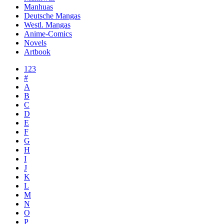
Manhuas
Deutsche Mangas
Westl. Mangas
Anime-Comics
Novels
Artbook
123
#
A
B
C
D
E
F
G
H
I
J
K
L
M
N
O
P