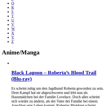
Q
R
S
T
U
V
W
X
Y
Z
Anime/Manga
Black Lagoon – Roberta’s Blood Trail
(Blu-ray)
Es scheint ruhig um den Jagdhund Roberta geworden zu sein.
Dem Kampf hat sie abgeschworen und lebt nun als
Hausmädchen bei der Familie Lovelace. Doch alles scheint
sich wieder zu ändern, als der Vater der Familie bei einem
Anschlag ums Leben kommt. Robertas Blutdurst scheint