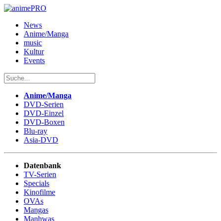
News
Anime/Manga
music
Kultur
Events
Anime/Manga
DVD-Serien
DVD-Einzel
DVD-Boxen
Blu-ray
Asia-DVD
Datenbank
TV-Serien
Specials
Kinofilme
OVAs
Mangas
Manhwas