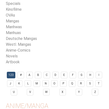
Specials
Kinofilme
OVAs
Mangas
Manhwas
Manhuas
Deutsche Mangas
Westl. Mangas
Anime-Comics
Novels
Artbook
123
#
A
B
C
D
E
F
G
H
I
J
K
L
M
N
O
P
Q
R
S
T
U
V
W
X
Y
Z
ANIME/MANGA