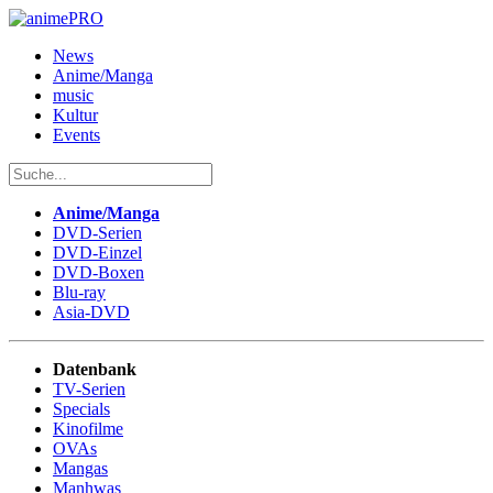
News
Anime/Manga
music
Kultur
Events
Anime/Manga
DVD-Serien
DVD-Einzel
DVD-Boxen
Blu-ray
Asia-DVD
Datenbank
TV-Serien
Specials
Kinofilme
OVAs
Mangas
Manhwas