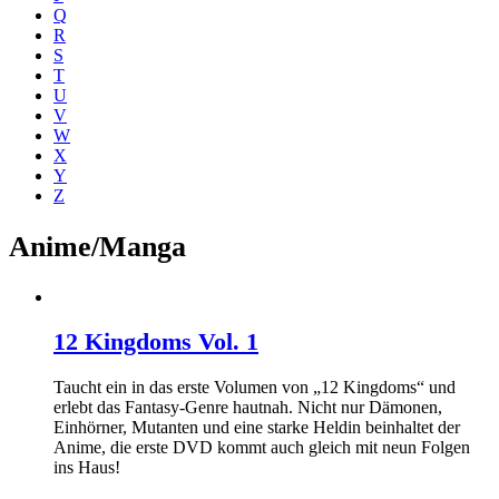
Q
R
S
T
U
V
W
X
Y
Z
Anime/Manga
12 Kingdoms Vol. 1
Taucht ein in das erste Volumen von „12 Kingdoms“ und
erlebt das Fantasy-Genre hautnah. Nicht nur Dämonen,
Einhörner, Mutanten und eine starke Heldin beinhaltet der
Anime, die erste DVD kommt auch gleich mit neun Folgen
ins Haus!