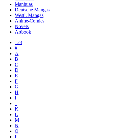
Manhuas
Deutsche Mangas
Westl. Mangas
Anime-Comics
Novels
Artbook
123
#
A
B
C
D
E
F
G
H
I
J
K
L
M
N
O
P