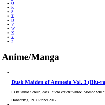
Q
R
S
T
U
V
W
X
Y
Z
Anime/Manga
Dusk Maiden of Amnesia Vol. 3 (Blu-r
Es ist Yukos Schuld, dass Teiichi verletzt wurde. Momoe will d
Donnerstag, 19. Oktober 2017