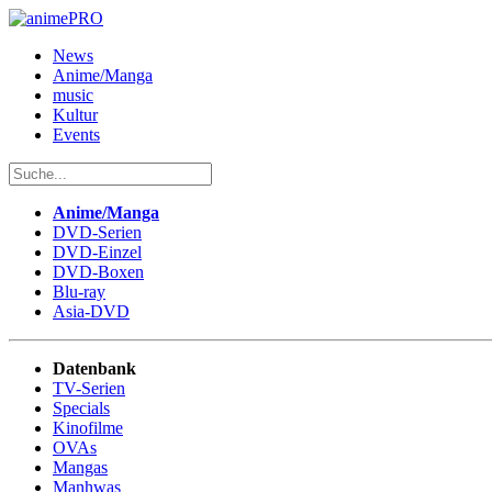
News
Anime/Manga
music
Kultur
Events
Anime/Manga
DVD-Serien
DVD-Einzel
DVD-Boxen
Blu-ray
Asia-DVD
Datenbank
TV-Serien
Specials
Kinofilme
OVAs
Mangas
Manhwas