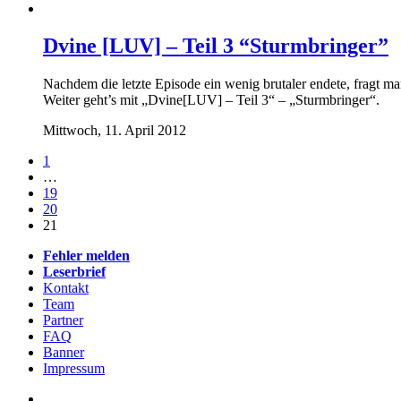
Dvine [LUV] – Teil 3 “Sturmbringer”
Nachdem die letzte Episode ein wenig brutaler endete, fragt man
Weiter geht’s mit „Dvine[LUV] – Teil 3“ – „Sturmbringer“.
Mittwoch, 11. April 2012
1
…
19
20
21
Fehler melden
Leserbrief
Kontakt
Team
Partner
FAQ
Banner
Impressum