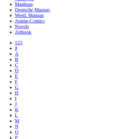
Manhuas
Deutsche Mangas
Westl. Mangas
Anime-Comics
Novels
Artbook
123
#
A
B
C
D
E
F
G
H
I
J
K
L
M
N
O
P