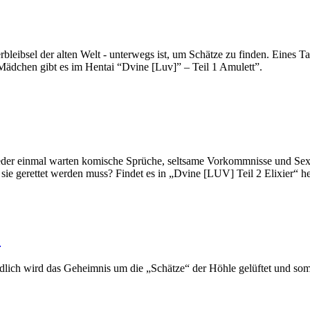
rbleibsel der alten Welt - unterwegs ist, um Schätze zu finden. Eines 
Mädchen gibt es im Hentai “Dvine [Luv]” – Teil 1 Amulett”.
ieder einmal warten komische Sprüche, seltsame Vorkommnisse und Sex
ie gerettet werden muss? Findet es in „Dvine [LUV] Teil 2 Elixier“ h
"
ndlich wird das Geheimnis um die „Schätze“ der Höhle gelüftet und so