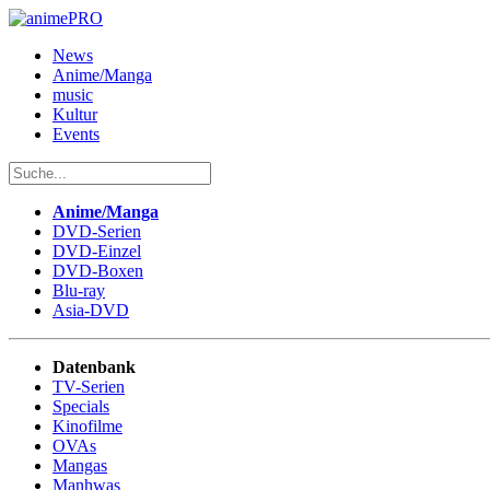
News
Anime/Manga
music
Kultur
Events
Anime/Manga
DVD-Serien
DVD-Einzel
DVD-Boxen
Blu-ray
Asia-DVD
Datenbank
TV-Serien
Specials
Kinofilme
OVAs
Mangas
Manhwas