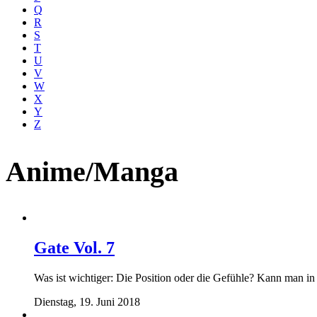
Q
R
S
T
U
V
W
X
Y
Z
Anime/Manga
Gate Vol. 7
Was ist wichtiger: Die Position oder die Gefühle? Kann man in 
Dienstag, 19. Juni 2018