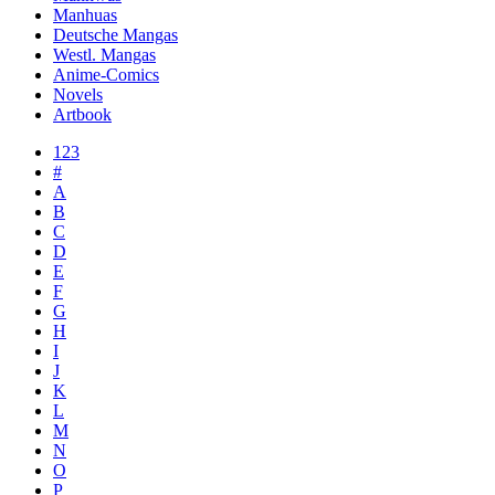
Manhuas
Deutsche Mangas
Westl. Mangas
Anime-Comics
Novels
Artbook
123
#
A
B
C
D
E
F
G
H
I
J
K
L
M
N
O
P