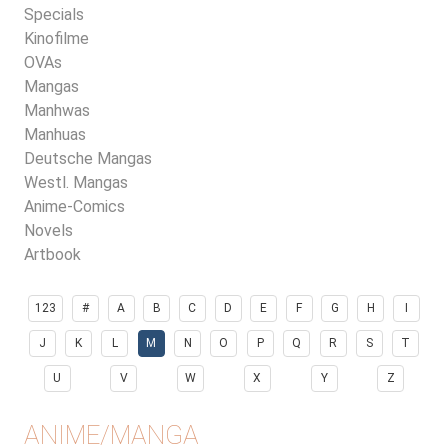
Specials
Kinofilme
OVAs
Mangas
Manhwas
Manhuas
Deutsche Mangas
Westl. Mangas
Anime-Comics
Novels
Artbook
123
#
A
B
C
D
E
F
G
H
I
J
K
L
M
N
O
P
Q
R
S
T
U
V
W
X
Y
Z
ANIME/MANGA