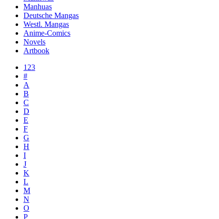
Manhuas
Deutsche Mangas
Westl. Mangas
Anime-Comics
Novels
Artbook
123
#
A
B
C
D
E
F
G
H
I
J
K
L
M
N
O
P