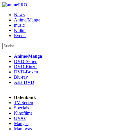
News
Anime/Manga
music
Kultur
Events
Anime/Manga
DVD-Serien
DVD-Einzel
DVD-Boxen
Blu-ray
Asia-DVD
Datenbank
TV-Serien
Specials
Kinofilme
OVAs
Mangas
Manhwas