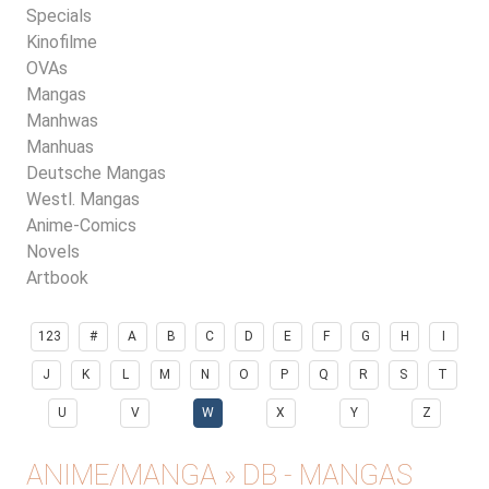
Specials
Kinofilme
OVAs
Mangas
Manhwas
Manhuas
Deutsche Mangas
Westl. Mangas
Anime-Comics
Novels
Artbook
123
#
A
B
C
D
E
F
G
H
I
J
K
L
M
N
O
P
Q
R
S
T
U
V
W
X
Y
Z
ANIME/MANGA » DB - MANGAS