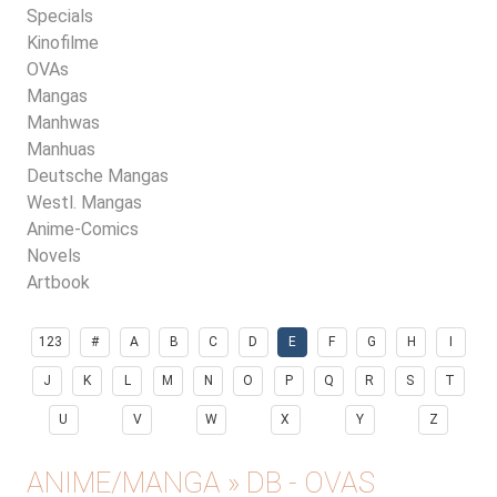
Specials
Kinofilme
OVAs
Mangas
Manhwas
Manhuas
Deutsche Mangas
Westl. Mangas
Anime-Comics
Novels
Artbook
123
#
A
B
C
D
E
F
G
H
I
J
K
L
M
N
O
P
Q
R
S
T
U
V
W
X
Y
Z
ANIME/MANGA » DB - OVAS