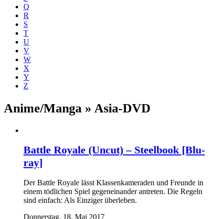
Q
R
S
T
U
V
W
X
Y
Z
Anime/Manga » Asia-DVD
Battle Royale (Uncut) – Steelbook [Blu-
ray]
Der Battle Royale lässt Klassenkameraden und Freunde in
einem tödlichen Spiel gegeneinander antreten. Die Regeln
sind einfach: Als Einziger überleben.
Donnerstag, 18. Mai 2017