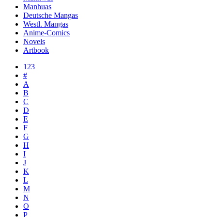
Manhuas
Deutsche Mangas
Westl. Mangas
Anime-Comics
Novels
Artbook
123
#
A
B
C
D
E
F
G
H
I
J
K
L
M
N
O
P