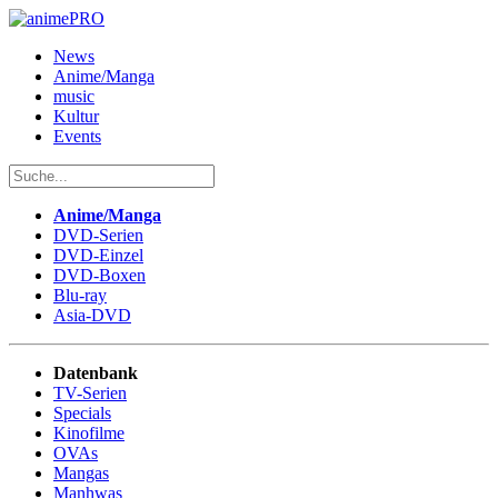
News
Anime/Manga
music
Kultur
Events
Anime/Manga
DVD-Serien
DVD-Einzel
DVD-Boxen
Blu-ray
Asia-DVD
Datenbank
TV-Serien
Specials
Kinofilme
OVAs
Mangas
Manhwas