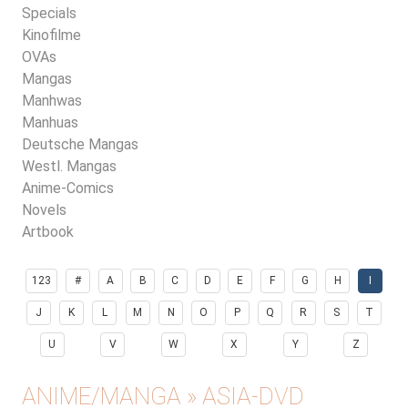
Specials
Kinofilme
OVAs
Mangas
Manhwas
Manhuas
Deutsche Mangas
Westl. Mangas
Anime-Comics
Novels
Artbook
123
#
A
B
C
D
E
F
G
H
I
J
K
L
M
N
O
P
Q
R
S
T
U
V
W
X
Y
Z
ANIME/MANGA » ASIA-DVD