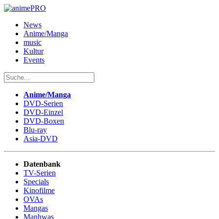
News
Anime/Manga
music
Kultur
Events
Anime/Manga
DVD-Serien
DVD-Einzel
DVD-Boxen
Blu-ray
Asia-DVD
Datenbank
TV-Serien
Specials
Kinofilme
OVAs
Mangas
Manhwas