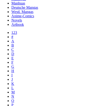
Manhuas
Deutsche Mangas
Westl. Mangas
Anime-Comics
Novels
Artbook
123
#
A
B
C
D
E
F
G
H
I
J
K
L
M
N
O
P