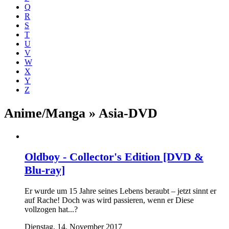
Q
R
S
T
U
V
W
X
Y
Z
Anime/Manga » Asia-DVD
Oldboy - Collector's Edition [DVD &
Blu-ray]
Er wurde um 15 Jahre seines Lebens beraubt – jetzt sinnt er
auf Rache! Doch was wird passieren, wenn er Diese
vollzogen hat...?
Dienstag, 14. November 2017