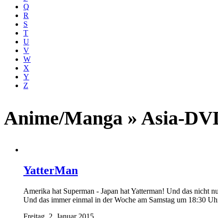
Q
R
S
T
U
V
W
X
Y
Z
Anime/Manga » Asia-DV
YatterMan
Amerika hat Superman - Japan hat Yatterman! Und das nicht nu
Und das immer einmal in der Woche am Samstag um 18:30 Uhr
Freitag, 2. Januar 2015