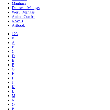
Manhuas
Deutsche Mangas
Westl. Mangas
Anime-Comics
Novels
Artbook
123
#
A
B
C
D
E
F
G
H
I
J
K
L
M
N
O
P