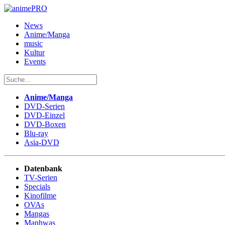
News
Anime/Manga
music
Kultur
Events
Anime/Manga
DVD-Serien
DVD-Einzel
DVD-Boxen
Blu-ray
Asia-DVD
Datenbank
TV-Serien
Specials
Kinofilme
OVAs
Mangas
Manhwas