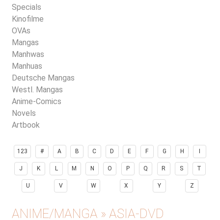
Specials
Kinofilme
OVAs
Mangas
Manhwas
Manhuas
Deutsche Mangas
Westl. Mangas
Anime-Comics
Novels
Artbook
123
#
A
B
C
D
E
F
G
H
I
J
K
L
M
N
O
P
Q
R
S
T
U
V
W
X
Y
Z
ANIME/MANGA » ASIA-DVD