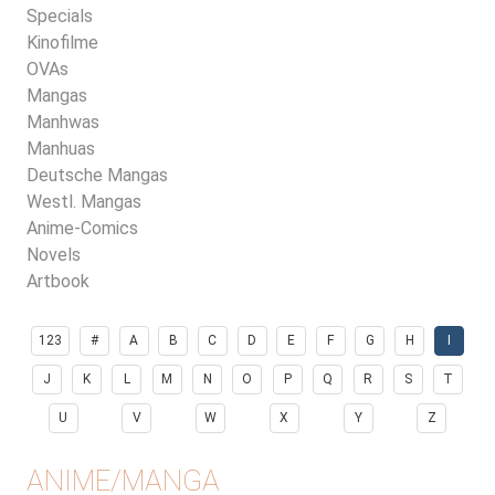
Specials
Kinofilme
OVAs
Mangas
Manhwas
Manhuas
Deutsche Mangas
Westl. Mangas
Anime-Comics
Novels
Artbook
123
#
A
B
C
D
E
F
G
H
I
J
K
L
M
N
O
P
Q
R
S
T
U
V
W
X
Y
Z
ANIME/MANGA