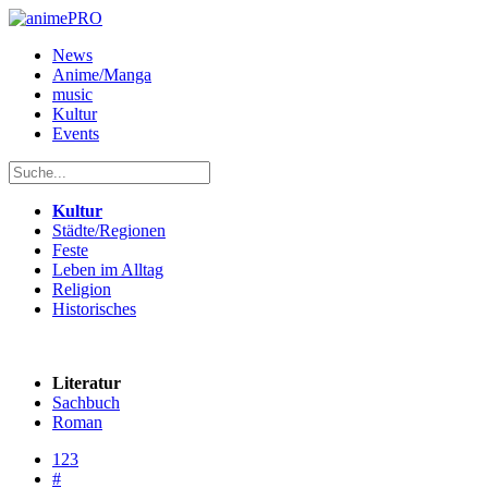
News
Anime/Manga
music
Kultur
Events
Kultur
Städte/Regionen
Feste
Leben im Alltag
Religion
Historisches
Literatur
Sachbuch
Roman
123
#