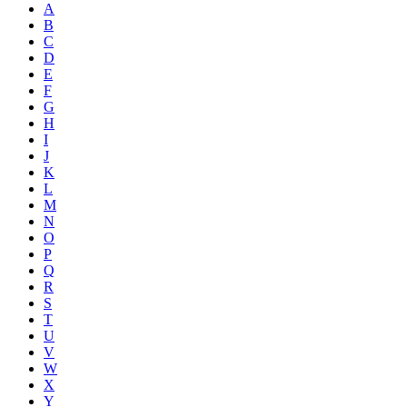
A
B
C
D
E
F
G
H
I
J
K
L
M
N
O
P
Q
R
S
T
U
V
W
X
Y