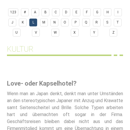
123
#
A
B
C
D
E
F
G
H
I
J
K
L
M
N
O
P
Q
R
S
T
U
V
W
X
Y
Z
KULTUR
Love- oder Kapselhotel?
Wenn man an Japan denkt, denkt man unter Umständen
an den stereotypischen Japaner mit Anzug und Krawatte
samt Seitenscheitel und Brille. Solche Typen arbeiten
hart und übernachten oft sogar in der Firma.
Geschäftsreisen bleiben dabei nicht aus und das
Firmenmitglied kommt um eine Übernachtung in einem