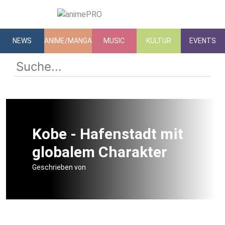
NEWS
ANIME/MANGA
MUSIC
KULTUR
EVENTS
Kobe - Hafenstadt mit
globalem Charakter
Geschrieben von