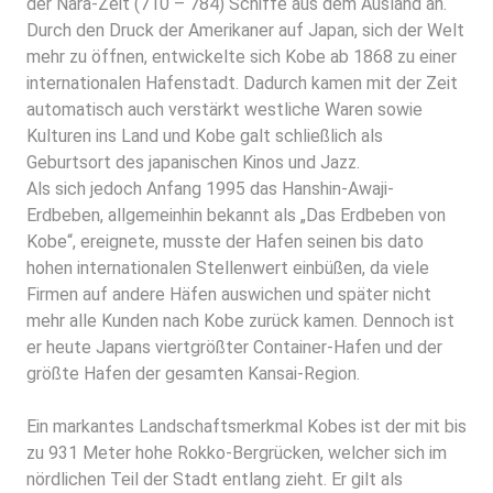
der Nara-Zeit (710 – 784) Schiffe aus dem Ausland an.
Durch den Druck der Amerikaner auf Japan, sich der Welt
mehr zu öffnen, entwickelte sich Kobe ab 1868 zu einer
internationalen Hafenstadt. Dadurch kamen mit der Zeit
automatisch auch verstärkt westliche Waren sowie
Kulturen ins Land und Kobe galt schließlich als
Geburtsort des japanischen Kinos und Jazz.
Als sich jedoch Anfang 1995 das Hanshin-Awaji-
Erdbeben, allgemeinhin bekannt als „Das Erdbeben von
Kobe“, ereignete, musste der Hafen seinen bis dato
hohen internationalen Stellenwert einbüßen, da viele
Firmen auf andere Häfen auswichen und später nicht
mehr alle Kunden nach Kobe zurück kamen. Dennoch ist
er heute Japans viertgrößter Container-Hafen und der
größte Hafen der gesamten Kansai-Region.
Ein markantes Landschaftsmerkmal Kobes ist der mit bis
zu 931 Meter hohe Rokko-Bergrücken, welcher sich im
nördlichen Teil der Stadt entlang zieht. Er gilt als