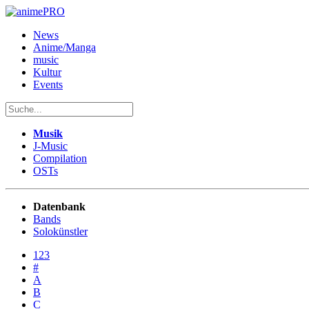
News
Anime/Manga
music
Kultur
Events
Musik
J-Music
Compilation
OSTs
Datenbank
Bands
Solokünstler
123
#
A
B
C