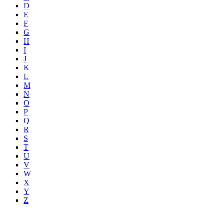
D
E
F
G
H
I
J
K
L
M
N
O
P
Q
R
S
T
U
V
W
X
Y
Z