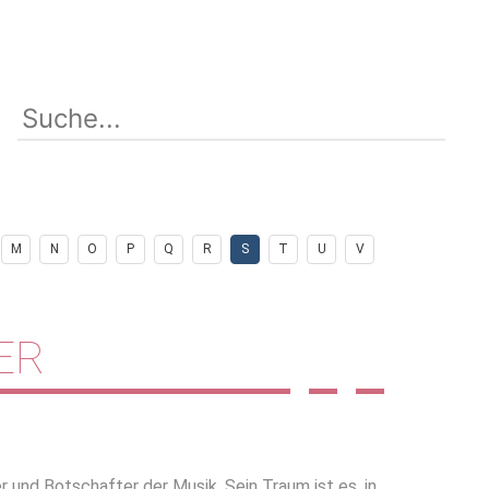
M
N
O
P
Q
R
S
T
U
V
ER
 und Botschafter der Musik. Sein Traum ist es, in