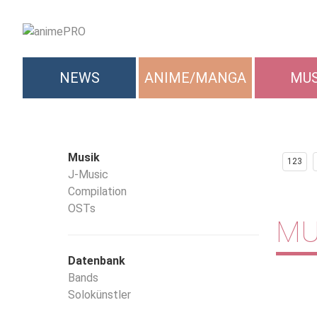
NEWS
ANIME/MANGA
MUS
Musik
123
J-Music
Compilation
OSTs
MU
Datenbank
Bands
Solokünstler