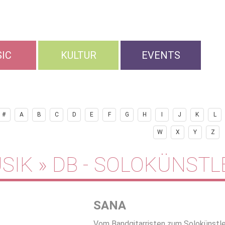
IC
KULTUR
EVENTS
#
A
B
C
D
E
F
G
H
I
J
K
L
W
X
Y
Z
SIK » DB - SOLOKÜNSTL
SANA
Vom Bandgitarristen zum Solokünstler