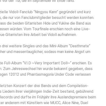
vor der Tür, die im September ihr Ende fand.
zielle Vidoll-Fanclub “Ningyou Kann“ gegründet und kurz
, die nur von Fanclubmitglieder besucht werden konnten.
dass die beiden Gitarristen Hide und Yukine die Band aus
ssen würden. Vom Tourfinale erschien noch eine Live-
e Gitarristen ihre Arbeit bei Vidoll aufnahmen.
 drei weitere Singles und das Mini-Album “Deathmate“
cher und massentauglicher, sodass man keine Angst um
e Full-Album “V.I.D ~Very Important Doll~“ erschien. Es
ein. Zum Jahreswechsel hin wurde bekannt gegeben, dass
llegen
12012
und Phantasmagoria Under Code verlassen
letzten Konzert der drei Bands und dem Compilation-
iedern ihrer vierjährigen Indie-Zeit bestand, gebührend.
Records und durfte im Frühjahr ihre Auslandspremiere beim
nter anderem mit Künstlern wie
MUCC
,
Alice Nine
, Duel