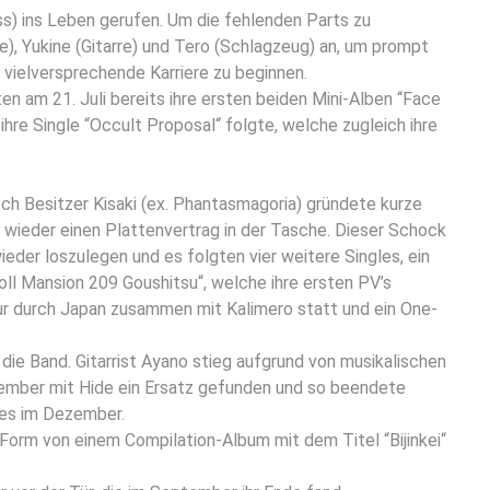
s) ins Leben gerufen. Um die fehlenden Parts zu
e), Yukine (Gitarre) und Tero (Schlagzeug) an, um prompt
 vielversprechende Karriere zu beginnen.
en am 21. Juli bereits ihre ersten beiden Mini-Alben “Face
hre Single “Occult Proposal“ folgte, welche zugleich ihre
h Besitzer Kisaki (ex.
Phantasmagoria
) gründete kurze
 wieder einen Plattenvertrag in der Tasche. Dieser Schock
eder loszulegen und es folgten vier weitere Singles, ein
ll Mansion 209 Goushitsu“, welche ihre ersten PV’s
ur durch Japan zusammen mit Kalimero statt und ein One-
ie Band. Gitarrist Ayano stieg aufgrund von musikalischen
tember mit Hide ein Ersatz gefunden und so beendete
gles im Dezember.
Form von einem Compilation-Album mit dem Titel “Bijinkei“