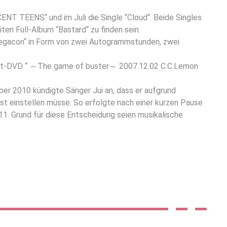
CENT TEENS“ und im Juli die Single “Cloud“. Beide Singles
ten Full-Album “Bastard“ zu finden sein.
Megacon“ in Form von zwei Autogrammstunden, zwei
zert-DVD “ ～The game of buster～ 2007.12.02 C.C.Lemon
er 2010 kündigte Sänger Jui an, dass er aufgrund
st einstellen müsse. So erfolgte nach einer kurzen Pause
11. Grund für diese Entscheidung seien musikalische