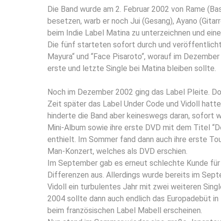
Die Band wurde am 2. Februar 2002 von Rame (Bas
besetzen, warb er noch Jui (Gesang), Ayano (Gitarr
beim Indie Label Matina zu unterzeichnen und eine
Die fünf starteten sofort durch und veröffentlicht
Mayura“ und “Face Pisaroto“, worauf im Dezember i
erste und letzte Single bei Matina bleiben sollte.
Noch im Dezember 2002 ging das Label Pleite. Doc
Zeit später das Label Under Code und Vidoll hatte
hinderte die Band aber keineswegs daran, sofort wi
Mini-Album sowie ihre erste DVD mit dem Titel “Do
enthielt. Im Sommer fand dann auch ihre erste To
Man-Konzert, welches als DVD erschien.
Im September gab es erneut schlechte Kunde für d
Differenzen aus. Allerdings wurde bereits im Sep
Vidoll ein turbulentes Jahr mit zwei weiteren Sin
2004 sollte dann auch endlich das Europadebüt in 
beim französischen Label Mabell erscheinen.