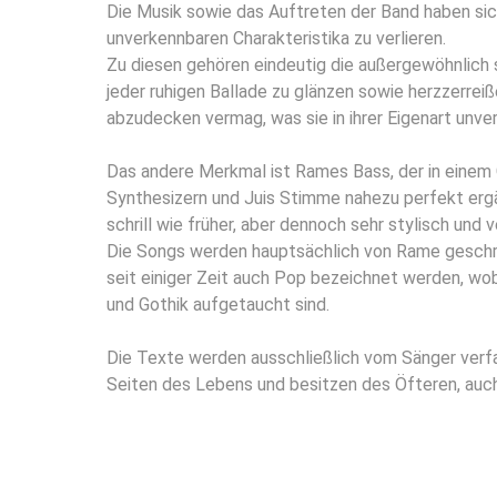
Die Musik sowie das Auftreten der Band haben sich
unverkennbaren Charakteristika zu verlieren.
Zu diesen gehören eindeutig die außergewöhnlich s
jeder ruhigen Ballade zu glänzen sowie herzzerrei
abzudecken vermag, was sie in ihrer Eigenart unv
Das andere Merkmal ist Rames Bass, der in einem Gr
Synthesizern und Juis Stimme nahezu perfekt ergä
schrill wie früher, aber dennoch sehr stylisch un
Die Songs werden hauptsächlich von Rame geschri
seit einiger Zeit auch Pop bezeichnet werden, wo
und Gothik aufgetaucht sind.
Die Texte werden ausschließlich vom Sänger verfa
Seiten des Lebens und besitzen des Öfteren, auc