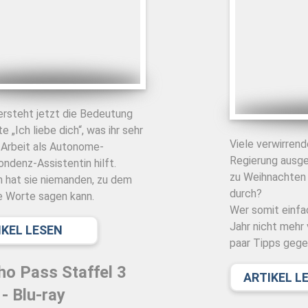
ersteht jetzt die Bedeutung
e „Ich liebe dich“, was ihr sehr
Viele verwirren
r Arbeit als Autonome-
Regierung ausg
ndenz-Assistentin hilft.
zu Weihnachten u
 hat sie niemanden, zu dem
durch?
e Worte sagen kann.
Wer somit einfa
Jahr nicht mehr
IKEL LESEN
paar Tipps gege
o Pass Staffel 3
ARTIKEL L
 - Blu-ray