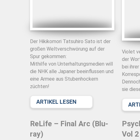
Der Hikikomori Tatsuhiro Sato ist der
großen Weltverschwörung auf der
Violet v
Spur gekommen:
der Wort
Mithilfe von Unterhaltungsmedien will
bei ihre
die NHK alle Japaner beeinflussen und
Korrespo
eine Armee aus Stubenhockern
Dennoch
züchten!
sie dies
ARTIKEL LESEN
ART
ReLife – Final Arc (Blu-
Psych
ray)
Vol 2