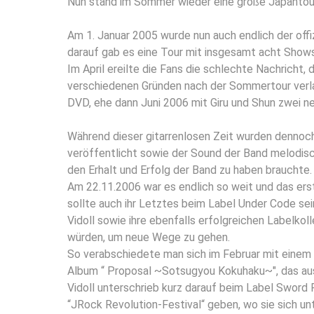
Nun stand im Sommer wieder eine große Japantour 
Am 1. Januar 2005 wurde nun auch endlich der offi
darauf gab es eine Tour mit insgesamt acht Shows
Im April ereilte die Fans die schlechte Nachricht, 
verschiedenen Gründen nach der Sommertour verla
DVD, ehe dann Juni 2006 mit Giru und Shun zwei neu
Während dieser gitarrenlosen Zeit wurden dennoch
veröffentlicht sowie der Sound der Band melodis
den Erhalt und Erfolg der Band zu haben brauchte.
Am 22.11.2006 war es endlich so weit und das erst
sollte auch ihr Letztes beim Label Under Code s
Vidoll sowie ihre ebenfalls erfolgreichen Labelko
würden, um neue Wege zu gehen.
So verabschiedete man sich im Februar mit einem 
Album “ Proposal ~Sotsugyou Kokuhaku~", das aus L
Vidoll unterschrieb kurz darauf beim Label Sword 
“JRock Revolution-Festival“ geben, wo sie sich u