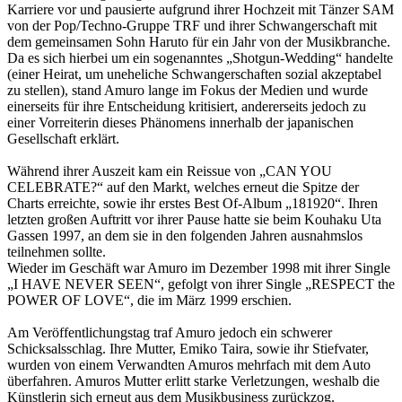
Karriere vor und pausierte aufgrund ihrer Hochzeit mit Tänzer SAM
von der Pop/Techno-Gruppe TRF und ihrer Schwangerschaft mit
dem gemeinsamen Sohn Haruto für ein Jahr von der Musikbranche.
Da es sich hierbei um ein sogenanntes „Shotgun-Wedding“ handelte
(einer Heirat, um uneheliche Schwangerschaften sozial akzeptabel
zu stellen), stand Amuro lange im Fokus der Medien und wurde
einerseits für ihre Entscheidung kritisiert, andererseits jedoch zu
einer Vorreiterin dieses Phänomens innerhalb der japanischen
Gesellschaft erklärt.
Während ihrer Auszeit kam ein Reissue von „CAN YOU
CELEBRATE?“ auf den Markt, welches erneut die Spitze der
Charts erreichte, sowie ihr erstes Best Of-Album „181920“. Ihren
letzten großen Auftritt vor ihrer Pause hatte sie beim Kouhaku Uta
Gassen 1997, an dem sie in den folgenden Jahren ausnahmslos
teilnehmen sollte.
Wieder im Geschäft war Amuro im Dezember 1998 mit ihrer Single
„I HAVE NEVER SEEN“, gefolgt von ihrer Single „RESPECT the
POWER OF LOVE“, die im März 1999 erschien.
Am Veröffentlichungstag traf Amuro jedoch ein schwerer
Schicksalsschlag. Ihre Mutter, Emiko Taira, sowie ihr Stiefvater,
wurden von einem Verwandten Amuros mehrfach mit dem Auto
überfahren. Amuros Mutter erlitt starke Verletzungen, weshalb die
Künstlerin sich erneut aus dem Musikbusiness zurückzog.