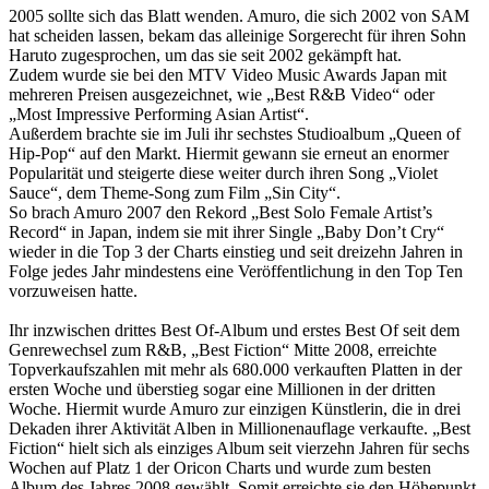
2005 sollte sich das Blatt wenden. Amuro, die sich 2002 von SAM
hat scheiden lassen, bekam das alleinige Sorgerecht für ihren Sohn
Haruto zugesprochen, um das sie seit 2002 gekämpft hat.
Zudem wurde sie bei den MTV Video Music Awards Japan mit
mehreren Preisen ausgezeichnet, wie „Best R&B Video“ oder
„Most Impressive Performing Asian Artist“.
Außerdem brachte sie im Juli ihr sechstes Studioalbum „Queen of
Hip-Pop“ auf den Markt. Hiermit gewann sie erneut an enormer
Popularität und steigerte diese weiter durch ihren Song „Violet
Sauce“, dem Theme-Song zum Film „Sin City“.
So brach Amuro 2007 den Rekord „Best Solo Female Artist’s
Record“ in Japan, indem sie mit ihrer Single „Baby Don’t Cry“
wieder in die Top 3 der Charts einstieg und seit dreizehn Jahren in
Folge jedes Jahr mindestens eine Veröffentlichung in den Top Ten
vorzuweisen hatte.
Ihr inzwischen drittes Best Of-Album und erstes Best Of seit dem
Genrewechsel zum R&B, „Best Fiction“ Mitte 2008, erreichte
Topverkaufszahlen mit mehr als 680.000 verkauften Platten in der
ersten Woche und überstieg sogar eine Millionen in der dritten
Woche. Hiermit wurde Amuro zur einzigen Künstlerin, die in drei
Dekaden ihrer Aktivität Alben in Millionenauflage verkaufte. „Best
Fiction“ hielt sich als einziges Album seit vierzehn Jahren für sechs
Wochen auf Platz 1 der Oricon Charts und wurde zum besten
Album des Jahres 2008 gewählt. Somit erreichte sie den Höhepunkt