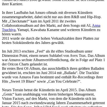
ihrer Karriere.
In ihrer Laufbahn hat Amuro oftmals mit diversen Künstlern
zusammengearbeitet, dabei nicht nur aus dem R&B und Hip-Hop.
Mit „Checkmate!“ kam im April 2011 ihr zweites
Collaborationsalbum auf den Markt, auf dem Songs mit AI,
Anna
Tsuchiya
, Yamapi, Kawabata Kaname und weiteren Künstlern zu
hören waren.
2011 wurde sie durch die hohen Verkaufszahlen ihrer Platten zur
besten Solokünstlerin des Jahres gewählt.
Im Juli 2013 erschien „Feel“ als ihr elftes Studioalbum unter
Dimension Point, einem neuen Sublabel von Avex Trax. Das Album
war Amuros sechste Albumveröffentlichung, die in Folge auf Platz 1
der Oricon Charts gelandet ist.
Ihr erstes Best Of-Album, das ausschließlich ihren größten Balladen
gewidmet ist, erschien im Juni 2014 mit „Ballada“. Die Tracklist
wurde von Amuros Fans bestimmt und enthält Re-Recordings ihrer
Hits „Sweet 19 Blues“ sowie „Can You Celebrate?“.
Neues Terrain betrat die Künstlerin im April 2015. Das Album
„Genic“ kam unabhängig von ihrem bisherigen Management,
Vision Factory, auf den Markt, von dem die Künstlerin sich im
Januar 2015 nach zweiundzwanzig Jahren Zusammenarbeit getrennt