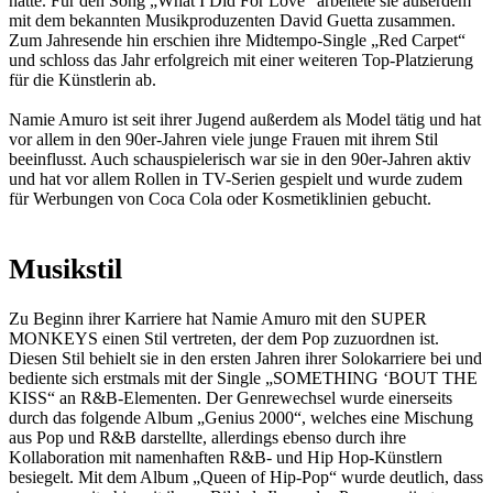
hatte. Für den Song „What I Did For Love“ arbeitete sie außerdem
mit dem bekannten Musikproduzenten David Guetta zusammen.
Zum Jahresende hin erschien ihre Midtempo-Single „Red Carpet“
und schloss das Jahr erfolgreich mit einer weiteren Top-Platzierung
für die Künstlerin ab.
Namie Amuro ist seit ihrer Jugend außerdem als Model tätig und hat
vor allem in den 90er-Jahren viele junge Frauen mit ihrem Stil
beeinflusst. Auch schauspielerisch war sie in den 90er-Jahren aktiv
und hat vor allem Rollen in TV-Serien gespielt und wurde zudem
für Werbungen von Coca Cola oder Kosmetiklinien gebucht.
Musikstil
Zu Beginn ihrer Karriere hat Namie Amuro mit den SUPER
MONKEYS einen Stil vertreten, der dem Pop zuzuordnen ist.
Diesen Stil behielt sie in den ersten Jahren ihrer Solokarriere bei und
bediente sich erstmals mit der Single „SOMETHING ‘BOUT THE
KISS“ an R&B-Elementen. Der Genrewechsel wurde einerseits
durch das folgende Album „Genius 2000“, welches eine Mischung
aus Pop und R&B darstellte, allerdings ebenso durch ihre
Kollaboration mit namenhaften R&B- und Hip Hop-Künstlern
besiegelt. Mit dem Album „Queen of Hip-Pop“ wurde deutlich, dass