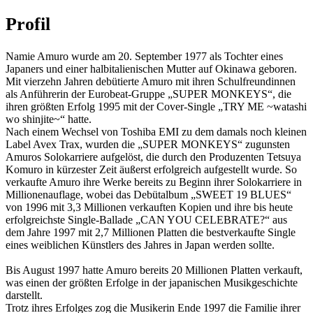
Profil
Namie Amuro wurde am 20. September 1977 als Tochter eines
Japaners und einer halbitalienischen Mutter auf Okinawa geboren.
Mit vierzehn Jahren debütierte Amuro mit ihren Schulfreundinnen
als Anführerin der Eurobeat-Gruppe „SUPER MONKEYS“, die
ihren größten Erfolg 1995 mit der Cover-Single „TRY ME ~watashi
wo shinjite~“ hatte.
Nach einem Wechsel von Toshiba EMI zu dem damals noch kleinen
Label Avex Trax, wurden die „SUPER MONKEYS“ zugunsten
Amuros Solokarriere aufgelöst, die durch den Produzenten Tetsuya
Komuro in kürzester Zeit äußerst erfolgreich aufgestellt wurde. So
verkaufte Amuro ihre Werke bereits zu Beginn ihrer Solokarriere in
Millionenauflage, wobei das Debütalbum „SWEET 19 BLUES“
von 1996 mit 3,3 Millionen verkauften Kopien und ihre bis heute
erfolgreichste Single-Ballade „CAN YOU CELEBRATE?“ aus
dem Jahre 1997 mit 2,7 Millionen Platten die bestverkaufte Single
eines weiblichen Künstlers des Jahres in Japan werden sollte.
Bis August 1997 hatte Amuro bereits 20 Millionen Platten verkauft,
was einen der größten Erfolge in der japanischen Musikgeschichte
darstellt.
Trotz ihres Erfolges zog die Musikerin Ende 1997 die Familie ihrer