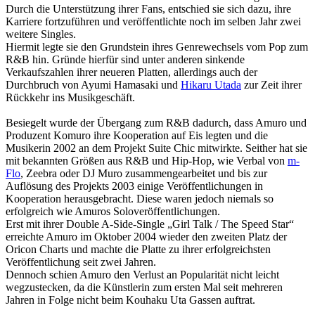
Durch die Unterstützung ihrer Fans, entschied sie sich dazu, ihre
Karriere fortzuführen und veröffentlichte noch im selben Jahr zwei
weitere Singles.
Hiermit legte sie den Grundstein ihres Genrewechsels vom Pop zum
R&B hin. Gründe hierfür sind unter anderen sinkende
Verkaufszahlen ihrer neueren Platten, allerdings auch der
Durchbruch von Ayumi Hamasaki und
Hikaru Utada
zur Zeit ihrer
Rückkehr ins Musikgeschäft.
Besiegelt wurde der Übergang zum R&B dadurch, dass Amuro und
Produzent Komuro ihre Kooperation auf Eis legten und die
Musikerin 2002 an dem Projekt Suite Chic mitwirkte. Seither hat sie
mit bekannten Größen aus R&B und Hip-Hop, wie Verbal von
m-
Flo
, Zeebra oder DJ Muro zusammengearbeitet und bis zur
Auflösung des Projekts 2003 einige Veröffentlichungen in
Kooperation herausgebracht. Diese waren jedoch niemals so
erfolgreich wie Amuros Soloveröffentlichungen.
Erst mit ihrer Double A-Side-Single „Girl Talk / The Speed Star“
erreichte Amuro im Oktober 2004 wieder den zweiten Platz der
Oricon Charts und machte die Platte zu ihrer erfolgreichsten
Veröffentlichung seit zwei Jahren.
Dennoch schien Amuro den Verlust an Popularität nicht leicht
wegzustecken, da die Künstlerin zum ersten Mal seit mehreren
Jahren in Folge nicht beim Kouhaku Uta Gassen auftrat.