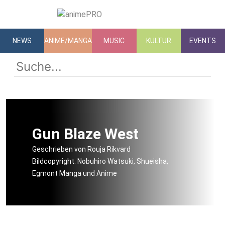
NEWS
ANIME/MANGA
MUSIC
KULTUR
EVENTS
Gun Blaze West
Geschrieben von Rouja Rikvard
Bildcopyright: Nobuhiro Watsuki, Shueisha,
Egmont Manga und Anime