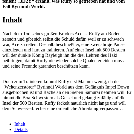
fehlen! „3D2Y“ erzählt, was Ruffy so getrieben hat und vom
Fall Byrinndi World.
Inhalt
Nach dem Tod seines großen Bruders Ace ist Ruffy am Boden
zerstört und gibt sich selbst die Schuld dafür, weil er zu schwach
war, Ace zu retten. Deshalb beschließt er, eine zweijährige Pause
einzulegen und hart zu trainieren. Auf einer Insel mit 500 Bestien
will der dunkle König Rayleigh ihn die drei Lehren des Haki
beibringen, damit Ruffy nie wieder solche Qualen erleiden muss
und seine Freunde garantiert beschützen kann.
Doch zum Trainieren kommt Ruffy erst Mal nur wenig, da der
„Weltenzerstörer“ Byrinndi World aus dem Gefängnis Impel Down
ausgebrochen ist und Rache an den Sieben Samurai nehmen will. Er
nimmt die Boa Schwestern als Geisel und gelangt zufällig auf die
Insel der 500 Bestien. Ruffy fackelt natürlich nicht lange und will
dem Schwerverbrecher eine ordentliche Abreibung verpassen…
Inhalt
Details