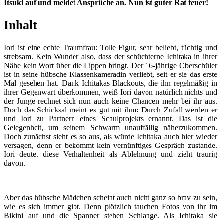
Itsuki auf und meldet Ansprüche an. Nun ist guter Rat teuer!
Inhalt
Iori ist eine echte Traumfrau: Tolle Figur, sehr beliebt, tüchtig und
strebsam. Kein Wunder also, dass der schüchterne Ichitaka in ihrer
Nähe kein Wort über die Lippen bringt. Der 16-jährige Oberschüler
ist in seine hübsche Klassenkameradin verliebt, seit er sie das erste
Mal gesehen hat. Dank Ichitakas Blackouts, die ihn regelmäßig in
ihrer Gegenwart überkommen, weiß Iori davon natürlich nichts und
der Junge rechnet sich nun auch keine Chancen mehr bei ihr aus.
Doch das Schicksal meint es gut mit ihm: Durch Zufall werden er
und Iori zu Partnern eines Schulprojekts ernannt. Das ist die
Gelegenheit, um seinem Schwarm unauffällig näherzukommen.
Doch zunächst sieht es so aus, als würde Ichitaka auch hier wieder
versagen, denn er bekommt kein vernünftiges Gespräch zustande.
Iori deutet diese Verhaltenheit als Ablehnung und zieht traurig
davon.
Aber das hübsche Mädchen scheint auch nicht ganz so brav zu sein,
wie es sich immer gibt. Denn plötzlich tauchen Fotos von ihr im
Bikini auf und die Spanner stehen Schlange. Als Ichitaka sie