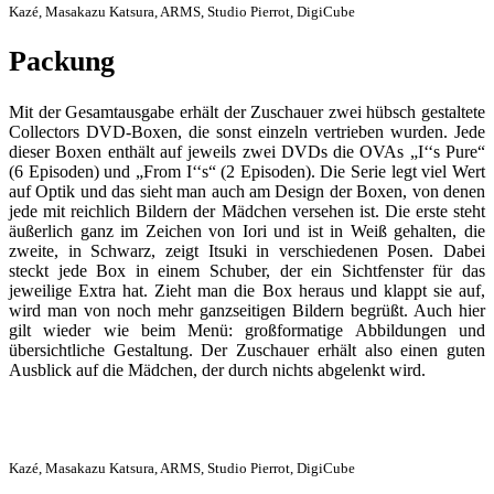
Kazé, Masakazu Katsura, ARMS, Studio Pierrot, DigiCube
Packung
Mit der Gesamtausgabe erhält der Zuschauer zwei hübsch gestaltete
Collectors DVD-Boxen, die sonst einzeln vertrieben wurden. Jede
dieser Boxen enthält auf jeweils zwei DVDs die OVAs „I‘‘s Pure“
(6 Episoden) und „From I‘‘s“ (2 Episoden). Die Serie legt viel Wert
auf Optik und das sieht man auch am Design der Boxen, von denen
jede mit reichlich Bildern der Mädchen versehen ist. Die erste steht
äußerlich ganz im Zeichen von Iori und ist in Weiß gehalten, die
zweite, in Schwarz, zeigt Itsuki in verschiedenen Posen. Dabei
steckt jede Box in einem Schuber, der ein Sichtfenster für das
jeweilige Extra hat. Zieht man die Box heraus und klappt sie auf,
wird man von noch mehr ganzseitigen Bildern begrüßt. Auch hier
gilt wieder wie beim Menü: großformatige Abbildungen und
übersichtliche Gestaltung. Der Zuschauer erhält also einen guten
Ausblick auf die Mädchen, der durch nichts abgelenkt wird.
Kazé, Masakazu Katsura, ARMS, Studio Pierrot, DigiCube