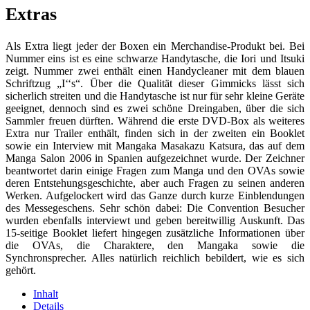
Extras
Als Extra liegt jeder der Boxen ein Merchandise-Produkt bei. Bei
Nummer eins ist es eine schwarze Handytasche, die Iori und Itsuki
zeigt. Nummer zwei enthält einen Handycleaner mit dem blauen
Schriftzug „I‘‘s“. Über die Qualität dieser Gimmicks lässt sich
sicherlich streiten und die Handytasche ist nur für sehr kleine Geräte
geeignet, dennoch sind es zwei schöne Dreingaben, über die sich
Sammler freuen dürften. Während die erste DVD-Box als weiteres
Extra nur Trailer enthält, finden sich in der zweiten ein Booklet
sowie ein Interview mit Mangaka Masakazu Katsura, das auf dem
Manga Salon 2006 in Spanien aufgezeichnet wurde. Der Zeichner
beantwortet darin einige Fragen zum Manga und den OVAs sowie
deren Entstehungsgeschichte, aber auch Fragen zu seinen anderen
Werken. Aufgelockert wird das Ganze durch kurze Einblendungen
des Messegeschens. Sehr schön dabei: Die Convention Besucher
wurden ebenfalls interviewt und geben bereitwillig Auskunft. Das
15-seitige Booklet liefert hingegen zusätzliche Informationen über
die OVAs, die Charaktere, den Mangaka sowie die
Synchronsprecher. Alles natürlich reichlich bebildert, wie es sich
gehört.
Inhalt
Details