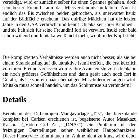
verteidigt, wird er zunächst selber für einen Spanner gehalten, doch
sein bester Freund kann das Missverständnis aufklären. Nun ist
endlich das Eis zwischen beiden gebrochen, als unerwartet Itsuki
auf der Bildfläche erscheint. Das quirlige Mädchen hat die letzten
Jahre in den USA verbracht und kennt Ichitaka seit ihrer Kindheit –
und sie hält sich für seine Freundin! Iori ist verwirrt, Itsuki sehr bald
schon wütend und Ichitaka weiß nicht mehr, wo ihm der Kopf steht.
Die komplizierten Verhältnisse werden auch nicht besser, als sie bei
einem Strandausflug auf die attraktive Isumi treffen, die erst kürzlich
von ihrem Freund verlassen wurde. Ihre Avancen stürzen Ichitaka in
ein noch größeres Gefühlschaos und dann gerät auch noch Iori in
Gefahr, als sie von ein paar ehemaligen Mitschülern gefangen wird.
Ichitaka muss schnell handeln, um das Schlimmste zu verhindern!
Details
Bereits in der 15-bändigen Mangavorlage „I‘‘s“, die hierzulande
komplett bei Carlsen erschienen ist, begeisterte Autor Masakazu
Katsura („Video Girl Ai“, „DNA²”) sein Publikum mit den
freizügigen Darstellungen seiner weiblichen Hauptcharaktere.
Dieser Fanservice kommt auch im Anime nicht zu kurz, wird dabei