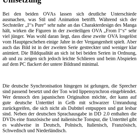
Bei den beiden OVAs lassen sich deutliche Unterschiede
ausmachen, was Stil und Animation betrifft. Während sich der
Sechsteiler „I‘‘s Pure“ sehr nahe an das Charakterdesign des Manga
hält, wirken die Figuren in der zweiteiligen OVA „From I‘‘s“ sehr
viel jünger. Was wohl daran liegt, dass diese zweite OVA losgelöst
vom Hauptgeschehen einige Jahre in der Vergangenheit spielt. Aber
auch das Bild ist in der zweiten Serie gestreckter und weniger klar
animiert. Die Bildqualität an sich ist bei beiden Serien in Ordnung,
ab und zu zeigen sich jedoch leichte Schlieren und beim Abspielen
auf dem PC flackert der untere Bildrand minimal.
Die deutsche Synchronisation hingegen ist gelungen, die Sprecher
sind passend besetzt und der Ton wird lippensynchron eingeblendet.
Wer dennoch den japanischen Originalton möchte, der kann auf
gute deutsche Untertitel in Gelb mit schwarzer Umrandung
zurückgreifen, die sich nicht als Dubtitel entpuppen und gut lesbar
sind. Neben der deutschen Sprachausgabe in DD 2.0 enthalten die
DVDs eine französische und italienische Tonspur, die Untertitel gibt
es wahlweise in Deutsch, Polnisch, Italienisch, Französisch,
Schwedisch und Niederländisch.