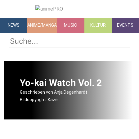
NEWS
ANIME/MANGA
MUSIC
KULTUR
EVENTS
Yo-kai Watch Vol. 2
Geschrieben von Anja Degenhardt
Bildcopyright: Kazé