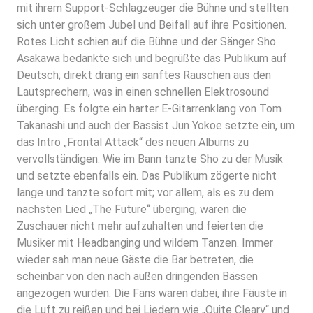
mit ihrem Support-Schlagzeuger die Bühne und stellten
sich unter großem Jubel und Beifall auf ihre Positionen.
Rotes Licht schien auf die Bühne und der Sänger Sho
Asakawa bedankte sich und begrüßte das Publikum auf
Deutsch; direkt drang ein sanftes Rauschen aus den
Lautsprechern, was in einen schnellen Elektrosound
überging. Es folgte ein harter E-Gitarrenklang von Tom
Takanashi und auch der Bassist Jun Yokoe setzte ein, um
das Intro „Frontal Attack“ des neuen Albums zu
vervollständigen. Wie im Bann tanzte Sho zu der Musik
und setzte ebenfalls ein. Das Publikum zögerte nicht
lange und tanzte sofort mit; vor allem, als es zu dem
nächsten Lied „The Future“ überging, waren die
Zuschauer nicht mehr aufzuhalten und feierten die
Musiker mit Headbanging und wildem Tanzen. Immer
wieder sah man neue Gäste die Bar betreten, die
scheinbar von den nach außen dringenden Bässen
angezogen wurden. Die Fans waren dabei, ihre Fäuste in
die Luft zu reißen und bei Liedern wie „Quite Cleary“ und