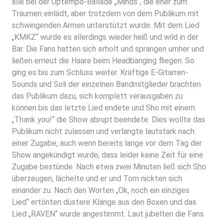
alle bei der Uptempo-Ballade „Minds“, die eher zum
Träumen einlädt, aber trotzdem von dem Publikum mit
schwingenden Armen unterstützt wurde. Mit dem Lied
„KMKZ“ wurde es allerdings wieder heiß und wild in der
Bar. Die Fans hatten sich erholt und sprangen umher und
ließen erneut die Haare beim Headbanging fliegen. So
ging es bis zum Schluss weiter. Kräftige E-Gitarren-
Sounds und Soli der einzelnen Bandmitglieder brachten
das Publikum dazu, sich komplett verausgaben zu
können bis das letzte Lied endete und Sho mit einem
„Thank you!“ die Show abrupt beendete. Dies wollte das
Publikum nicht zulassen und verlangte lautstark nach
einer Zugabe, auch wenn bereits lange vor dem Tag der
Show angekündigt wurde, dass leider keine Zeit für eine
Zugabe bestünde. Nach etwa zwei Minuten ließ sich Sho
überzeugen, lächelte und er und Tom nickten sich
einander zu. Nach den Worten „Ok, noch ein einziges
Lied“ ertönten düstere Klänge aus den Boxen und das
Lied „RAVEN“ wurde angestimmt. Laut jubelten die Fans